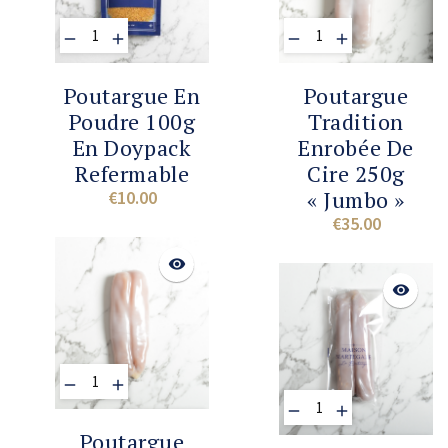
ADD TO CART
ADD TO CA
Poutargue En
Poutargue
Poudre 100g
Tradition
En Doypack
Enrobée De
Refermable
Cire 250g
« Jumbo »
€10.00
Price
€35.00
Price
visibility
visibility
ADD TO CART
Poutargue