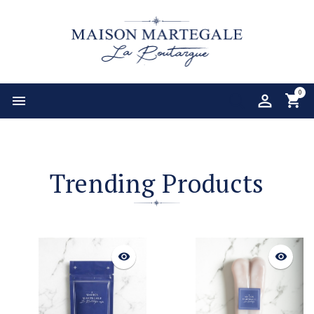
0

Previous
Trending Products
visibility
visibility