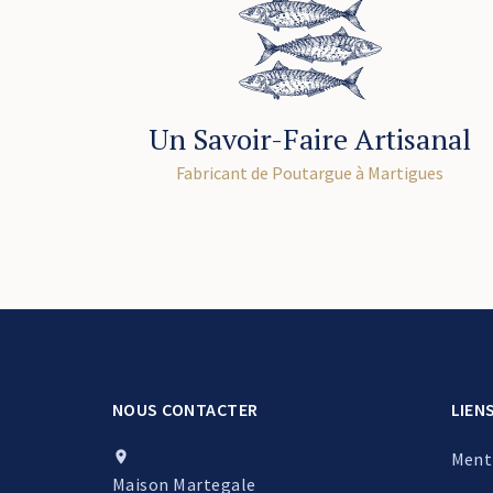
Un Savoir-Faire Artisanal
Fabricant de Poutargue à Martigues
NOUS CONTACTER
LIEN
Ment

Maison Martegale