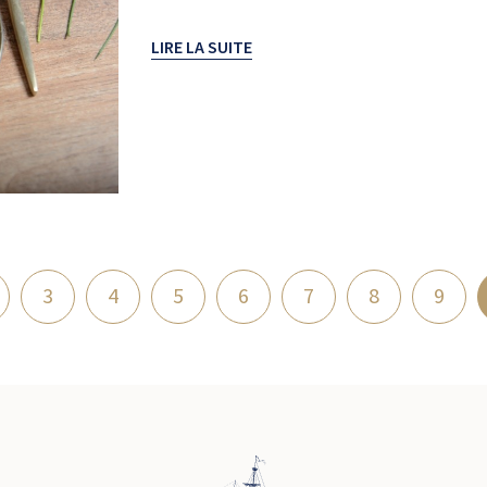
LIRE LA SUITE
3
4
5
6
7
8
9