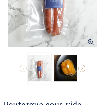


Poutargue sous vide