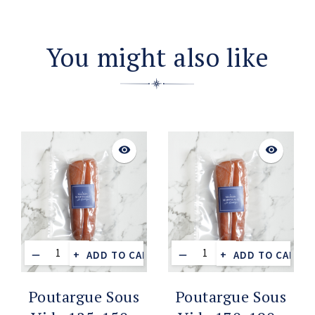
You might also like
visibility
visibility
ADD TO CART
ADD TO CART
Poutargue Sous
Poutargue Sous