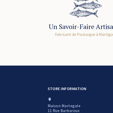
Un Savoir-Faire Artis
Fabricant de Poutargue à Martigu
STORE INFORMATION

Maison Martegale
11 Rue Barbaroux