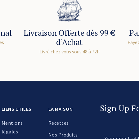
anal
Livraison Offerte dès 99 €
Pa
d’Achat
es
Payez
Livré chez vous sous 48 à 72h
Sign Up F
LIENS UTILES
LA MAISON
Mentions
Recettes
légales
Nos Produits