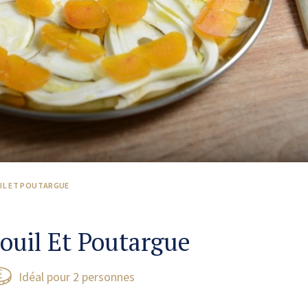
UIL ET POUTARGUE
ouil Et Poutargue
Idéal pour 2 personnes