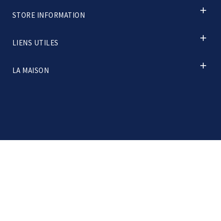

STORE INFORMATION

LIENS UTILES

LA MAISON
© 2026 - Ecommerce software by PrestaShop™